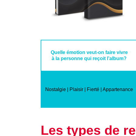
Quelle émotion veut-on faire vivre
à la personne qui reçoit l’album?
Nostalgie | Plaisir | Fierté | Appartenance
Les types de r