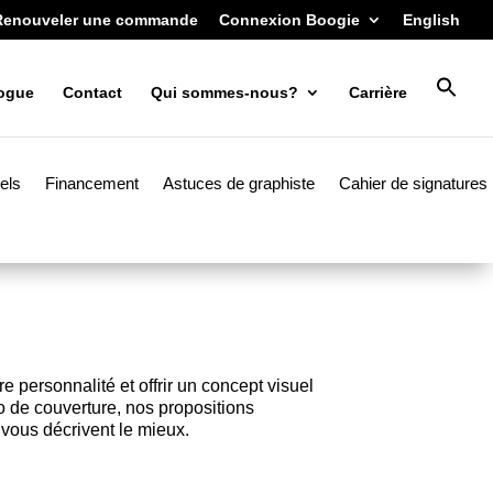
Renouveler une commande
Connexion Boogie
English
ogue
Contact
Qui sommes-nous?
Carrière
iels
Financement
Astuces de graphiste
Cahier de signatures
re personnalité et offrir un concept visuel
io de couverture
, nos propositions
 vous décrivent le mieux.