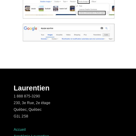
Laurentien
1 888 875-3290
230, 3e Rue, 2e étage
Québec, Québec
G1L 2S8
Accueil