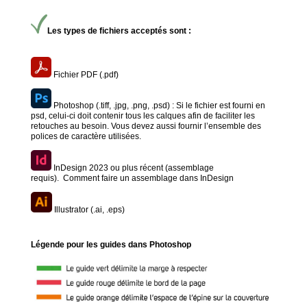
Les types de fichiers acceptés sont :
Fichier PDF (.pdf)
Photoshop (.tiff, .jpg, .png, .psd) : Si le fichier est fourni en
psd, celui-ci doit contenir tous les calques afin de faciliter les
retouches au besoin. Vous devez aussi fournir l’ensemble des
polices de caractère utilisées.
InDesign 2023 ou plus récent (assemblage
requis).
Comment faire un assemblage dans InDesign
Illustrator (.ai, .eps)
Légende pour les guides dans Photoshop